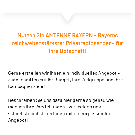
die gerne gemeinsam mit ihren Kindern oder Freunden
etwas unternehmen, wie beispielsweise einen
via 43
UKW-Frequenzen
bayernweit und in Teilen
Freizeitpark besuchen. Die ANTENNE BAYERN
Baden-Württembergs, Hessen und Thüringen
Hörer:innen sind außerdem zu einem großen
Anteil
berufstätig
und gut verdienend.
via
DAB+
bayernweit (Kanal 11D)
Nutzen Sie ANTENNE BAYERN - Bayerns
via
Kabel
in Bayern, Baden-Württemberg, Hessen und
zur Kombi
Damit ist ANTENNE BAYERN ein Radiosender für die
reichweitenstärkster Privatradiosender - für
in Teilen von Sachsen und Thüringen
ganze Familie.
Ihre Botschaft!
via
Satellit
europaweit
via
Digital Audio
,
App & Smart-Speaker Skills
weltweit
Gerne erstellen wir Ihnen ein individuelles Angebot –
zugeschnitten auf Ihr Budget, Ihre Zielgruppe und Ihre
Kampagnenziele!
Beschreiben Sie uns dazu hier gerne so genau wie
möglich Ihre Vorstellungen - wir melden uns
schnellstmöglich bei Ihnen mit einem passenden
zur Kombi
Angebot!