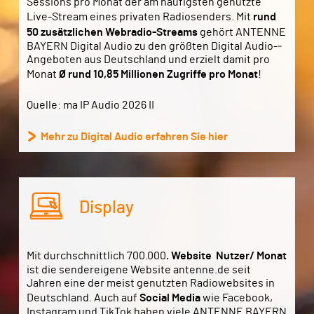
Sessions pro Monat der am häufigsten genutzte
Live-Stream eines privaten Radiosenders. Mit
rund
50 zusätzlichen Webradio-Streams
gehört ANTENNE
BAYERN Digital Audio zu den größten Digital Audio-­
Angeboten aus Deutschland und erzielt damit pro
Monat
Ø
rund 10,85
Millionen Zugriffe pro Monat
!
Quelle: ma IP Audio 2026 II
Mehr zu Digital Audio erfahren Sie hier
Display
Mit durchschnittlich 700.000
. Website Nutzer/ Monat
ist die sendereigene Website antenne.de seit
Jahren eine der meist genutzten Radiowebsites in
Deutschland. Auch auf
Social Media
wie Facebook,
Instagram und TikTok haben viele ANTENNE BAYERN