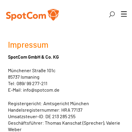
Zum Hauptinhalt springen
Suche
MENÜ
Impressum
SpotCom GmbH & Co. KG
Münchener Straße 101c
85737 Ismaning
Tel: 089/ 99 277-211
E-Mail: info@spotcom.de
Registergericht: Amtsgericht München
Handelsregisternummer: HRA 77137
Umsatzsteuer-ID: DE 213 285 255
Geschäftsführer: Thomas Kanschat (Sprecher), Valerie
Weber